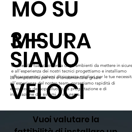
MO SU
3 —
MISURA
SIAMO
Grazie alla tua conoscenza degli ambienti da mettere in sicur
e all'esperienza dei nostri tecnici progettiamo e installiamo
efficacemente i sistemi di sicurezza migliori per le tue necessit
La tempestività per noi è fondamentale: grazie
VELOCI
all'esperienza del nostro team, garantiamo rapidità di
esecuzione del sopralluogo, di progettazione e di
installazione dei sistemi di sicurezza.
Vuoi valutare la
fattibilità di installare un