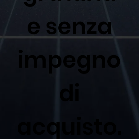
e senza
impegno
di
acquisto.