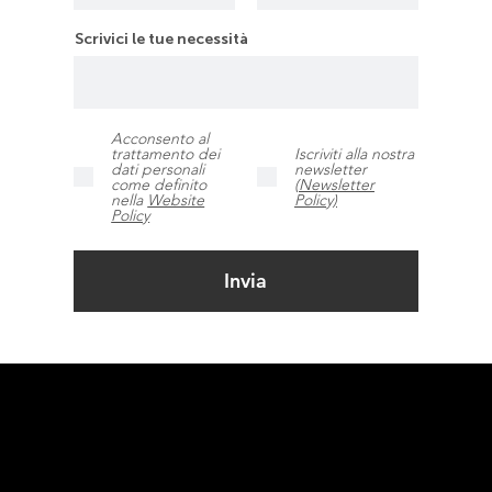
Scrivici le tue necessità
Acconsento al
trattamento dei
Iscriviti alla nostra
dati personali
newsletter
come definito
(Newsletter
nella
Website
Policy)
Policy
Invia
Rotho