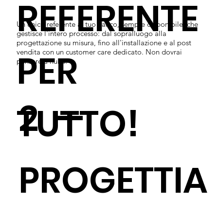
REFERENTE
Un unico referente al tuo fianco, sempre disponibile, che
gestisce l'intero processo: dal sopralluogo alla
progettazione su misura, fino all'installazione e al post
PER
vendita con un customer care dedicato. Non dovrai
pensare a nulla.
2 —
TUTTO!
PROGETTIA