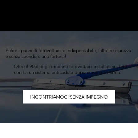
Pulire i pannelli fotovoltaici è indispensabile, fallo in sicurezza
e senza spendere una fortuna!
Oltre il 90% degli impianti fotovoltaici installati sui tetti
non ha un sistema anticaduta oppure non è a norma.
INCONTRIAMOCI SENZA IMPEGNO