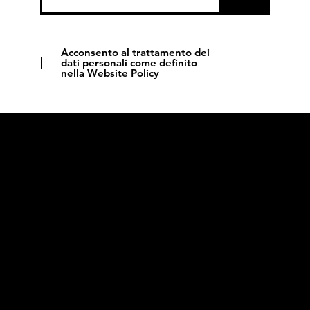
Acconsento al trattamento dei
dati personali come definito
nella
Website Policy
Rotho
Blaas srl
Via dell'Adige N. 2/1 | I-39040, Cortaccia (BZ)